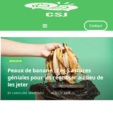
Contact
MAISON
Peaux de banane : Ces 5 astuces
géniales pour les réutiliser au lieu de
les jeter
BY
CAROLINE MARTINEZ
AVRIL 5, 2025