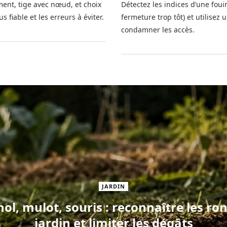
ment, tige avec nœud, et choix
Détectez les indices d’une foui
 fiable et les erreurs à éviter.
fermeture trop tôt) et utilisez 
condamner les accès.
JARDIN
l, mulot, souris : reconnaître les ro
jardin et limiter les dégâts