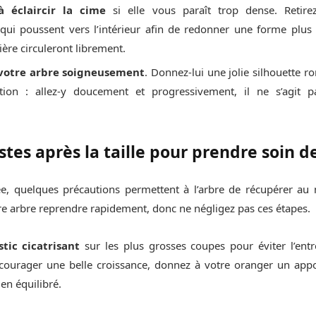
à éclaircir la cime
si elle vous paraît trop dense. Retire
 qui poussent vers l’intérieur afin de redonner une forme plus
umière circuleront librement.
 votre arbre soigneusement
. Donnez-lui une jolie silhouette 
ntion : allez-y doucement et progressivement, il ne s’agit 
tes après la taille pour prendre soin d
née, quelques précautions permettent à l’arbre de récupérer au
re arbre reprendre rapidement, donc ne négligez pas ces étapes.
tic cicatrisant
sur les plus grosses coupes pour éviter l’entr
ncourager une belle croissance, donnez à votre oranger un appo
en équilibré.