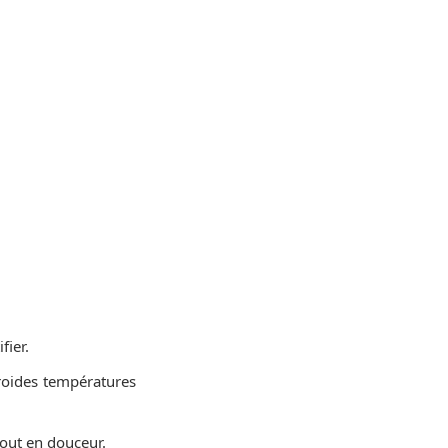
fier.
 froides températures
tout en douceur.