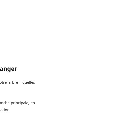
ranger
tre arbre : quelles
anche principale, en
sation.