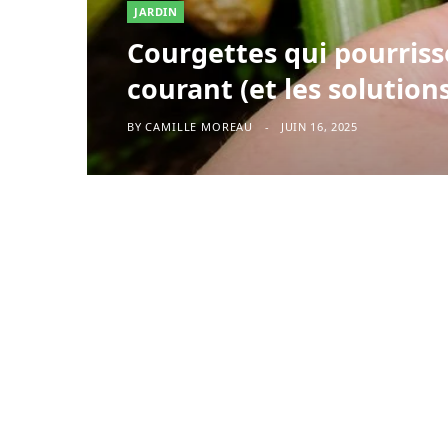
JARDIN
Courgettes qui pourriss
courant (et les solution
BY
CAMILLE MOREAU
JUIN 16, 2025