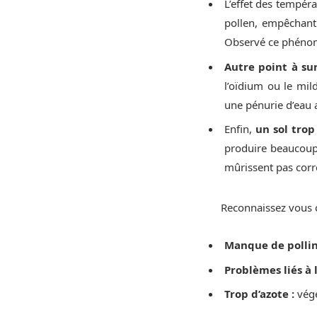
L’effet des tempér
pollen, empêchant 
Observé ce phénomè
Autre point à sur
l’oïdium ou le mil
une pénurie d’eau a
Enfin,
un sol trop
produire beaucoup 
mûrissent pas cor
Reconnaissez vous c
Manque de pollin
Problèmes liés à l
Trop d’azote :
végé