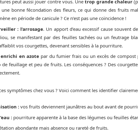
atures peut aussi jouer contre vous. Une
trop grande chaleur
(p
une bonne fécondation des fleurs, ce qui donne des fruits mal 
ne en période de canicule ? Ce n’est pas une coïncidence !
veiller : l’arrosage
. Un apport d’eau excessif cause souvent 
diou, se manifestant par des feuilles tachées ou un feutrage blan
ffaiblit vos courgettes, devenant sensibles à la pourriture.
 enrichi en azote
par du fumier frais ou un excès de compost 
de feuillage et peu de fruits. Les conséquences ? Des courgette
rectement.
es symptômes chez vous ? Voici comment les identifier clairemen
isation :
vos fruits deviennent jaunâtres au bout avant de pourrir
’eau :
pourriture apparente à la base des légumes ou feuilles étan
tation abondante mais absence ou rareté de fruits.