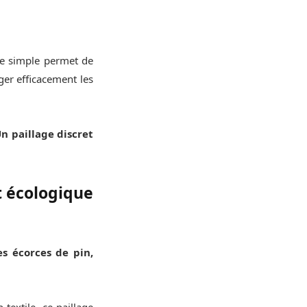
que simple permet de
ger efficacement les
n paillage discret
et écologique
es écorces de pin,
 textile, ce paillage