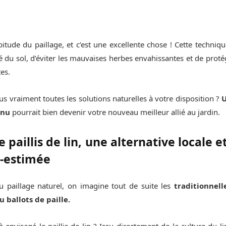
bitude du paillage, et c’est une excellente chose ! Cette techni
é du sol, d’éviter les mauvaises herbes envahissantes et de proté
es.
s vraiment toutes les solutions naturelles à votre disposition ?
U
nnu
pourrait bien devenir votre nouveau meilleur allié au jardin.
 paillis de lin, une alternative locale 
s-estimée
paillage naturel, on imagine tout de suite les
traditionnell
 ballots de paille.
envisagé le paillis de lin ? Issu directement de la culture du lin