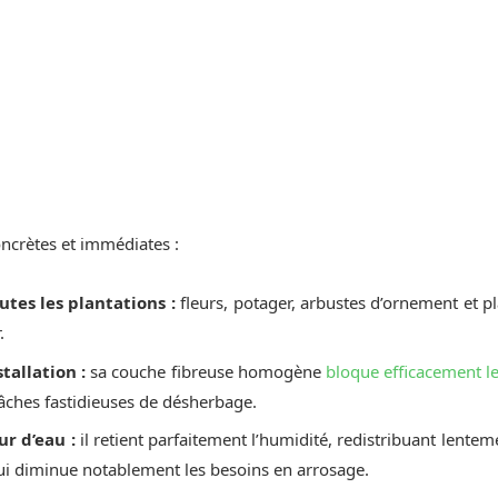
oncrètes et immédiates :
utes les plantations :
fleurs, potager, arbustes d’ornement et pl
.
stallation :
sa couche fibreuse homogène
bloque efficacement l
tâches fastidieuses de désherbage.
r d’eau :
il retient parfaitement l’humidité, redistribuant lentem
ui diminue notablement les besoins en arrosage.