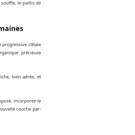
ouffle, le paillis de
emaines
n progressive s’étale
rganique précieuse
iche, bien aérée, et
mposé, incorporez-le
nouvelle couche par-