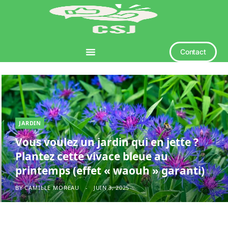
Contact
JARDIN
Vous voulez un jardin qui en jette ?
Plantez cette vivace bleue au
printemps (effet « waouh » garanti)
BY
CAMILLE MOREAU
JUIN 3, 2025