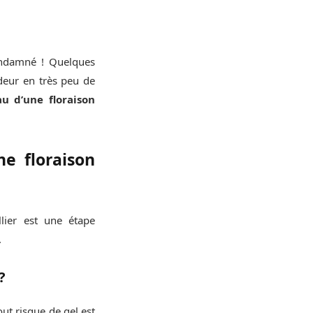
condamné ! Quelques
ndeur en très peu de
u d’une floraison
e floraison
llier est une étape
.
?
out risque de gel est