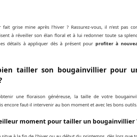
er fait grise mine après l’hiver ? Rassurez-vous, il n’est pas 
isent à réveiller son élan floral et à lui redonner toute sa sple
les détails à appliquer dès à présent pour
profiter à nouvea
en tailler son bougainvillier pour un
?
btenir une floraison généreuse, la taille de votre bougainvi
s encore faut-il intervenir au bon moment et avec les bons outils
eilleur moment pour tailler un bougainvillier 
 situe à la fin de l’hiver ou au début du printemps, dès lors que t