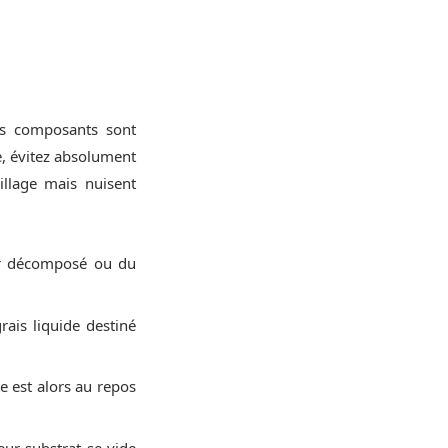
es composants sont
se, évitez absolument
uillage mais nuisent
r décomposé ou du
ais liquide destiné
te est alors au repos
eur substrat se vide