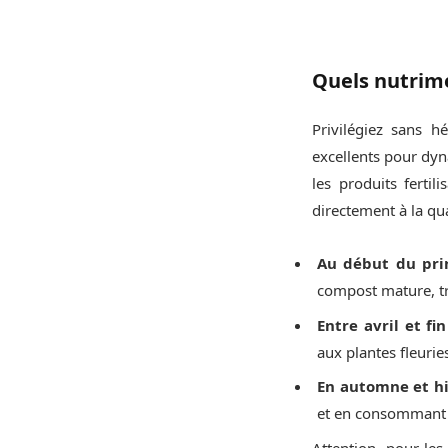
Quels nutrime
Privilégiez sans hé
excellents pour dyna
les produits fertil
directement à la qua
Au début du pr
compost mature, tr
Entre avril et f
aux plantes fleurie
En automne et h
et en consommant t
Attention, pour les