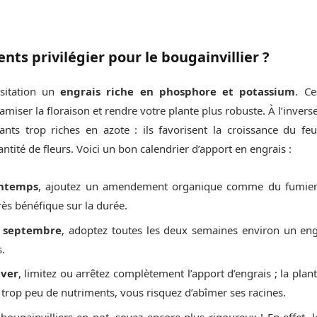
nts privilégier pour le bougainvillier ?
sitation un
engrais riche en phosphore et potassium
. C
miser la floraison et rendre votre plante plus robuste. À l’inver
isants trop riches en azote : ils favorisent la croissance du fe
ntité de fleurs. Voici un bon calendrier d’apport en engrais :
intemps
, ajoutez un amendement organique comme du fumie
ès bénéfique sur la durée.
in septembre
, adoptez toutes les deux semaines environ un engr
s.
iver
, limitez ou arrêtez complètement l’apport d’engrais ; la plan
rop peu de nutriments, vous risquez d’abîmer ses racines.
 bougainvilliers en pot, soyez encore plus rigoureux ! En effet, l