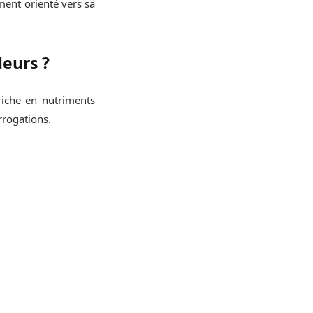
ement orienté vers sa
leurs ?
 riche en nutriments
rrogations.