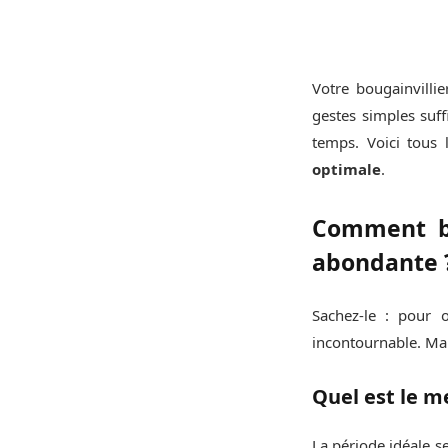
Votre bougainvilli
gestes simples suff
temps. Voici tous 
optimale
.
Comment bi
abondante 
Sachez-le : pour o
incontournable. Mai
Quel est le m
La période idéale se