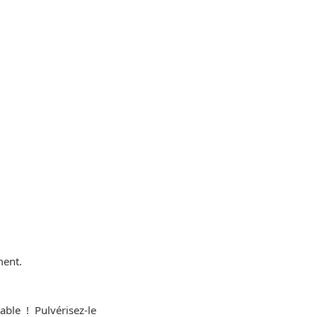
ment.
ble ! Pulvérisez-le