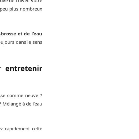
uve de l’hiver. Votre
n peu plus nombreux
-brosse et de l’eau
oujours dans le sens
r entretenir
rasse comme neuve ?
? Mélangé à de l’eau
ez rapidement cette