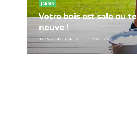
JARDIN
Votre bois est sale ou 
neuve !
BY
CAROLINE MARTINEZ
MAI 8, 2025