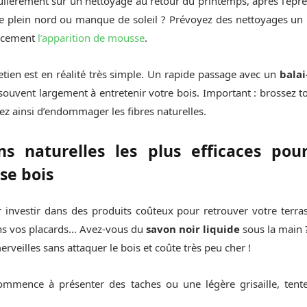
culièrement sur un nettoyage au retour du printemps, après l’épre
ée plein nord ou manque de soleil ? Prévoyez des nettoyages u
cacement
l’apparition de mousse
.
retien est en réalité très simple. Un rapide passage avec un
balai
 souvent largement à entretenir votre bois. Important : brossez t
rez ainsi d’endommager les fibres naturelles.
ns naturelles les plus efficaces pou
se bois
 investir dans des produits coûteux pour retrouver votre ter
ns vos placards… Avez-vous du
savon noir liquide
sous la main 
merveilles sans attaquer le bois et coûte très peu cher !
commence à présenter des taches ou une légère grisaille, tent