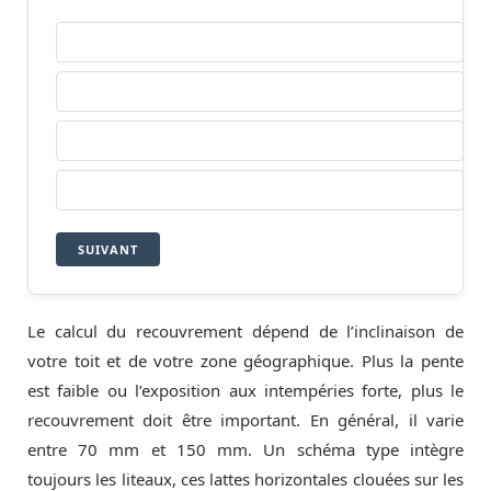
LA PARTIE VISIBLE DE L'ARDOISE
L'ÉPAISSEUR DE L'ARDOISE
LE CLOU UTILISÉ POUR LA FIXATION
LA PENTE DU TOIT
SUIVANT
Le calcul du recouvrement dépend de l’inclinaison de
votre toit et de votre zone géographique. Plus la pente
est faible ou l’exposition aux intempéries forte, plus le
recouvrement doit être important. En général, il varie
entre 70 mm et 150 mm. Un schéma type intègre
toujours les liteaux, ces lattes horizontales clouées sur les