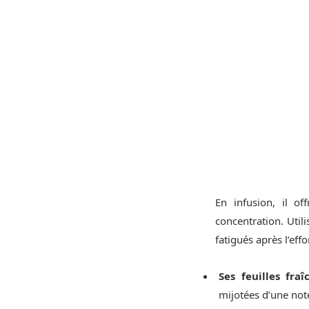
En infusion, il of
concentration. Util
fatigués après l’effo
Ses feuilles fra
mijotées d’une note