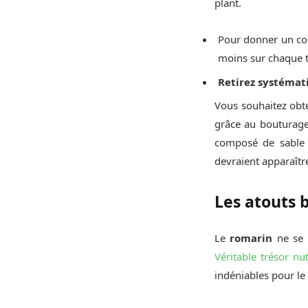
plant.
Pour donner un cou
moins sur chaque ti
Retirez systémat
Vous souhaitez obt
grâce au bouturage 
composé de sable e
devraient apparaîtr
Les atouts 
Le
romarin
ne se l
Véritable trésor nut
indéniables pour le