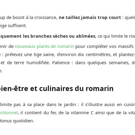
p de boost à la croissance,
ne taillez jamais trop court
: quel
ge suffisent.
iquement les branches sèches ou abîmées
, ce qui limite le r
enir de
nouveaux plants de romarin
pour compléter vos massifs ?
: prélevez une tige saine, d’environ dix centimètres, et plantez
t de terre humidifiée. Patience : dans quelques semaines, d
e.
bien-être et culinaires du romarin
imite pas à sa place dans le jardin : il s’illustre aussi en cuisi
ritionnel
, il contient du fer, de la vitamine C ainsi que de la vi
 tonus quotidien.