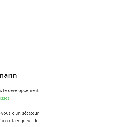
omarin
ns le développement
usses
.
z-vous d’un sécateur
forcer la vigueur du