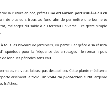
erne la culture en pot, prêtez
une attention particulière au c
uni de plusieurs trous au fond afin de permettre une bonne év
trat, mélangez du sable à du terreau universel : ce geste simple
n
.
à tous les niveaux de jardiniers, en particulier grâce à sa résist
’inquiétude pour la fréquence des arrosages : le romarin pui
e de longues périodes sans eau.
vernales, ne vous laissez pas déstabiliser. Cette plante médite
upporte aisément le froid.
Un voile de protection
suffit largeme
us fraîches.