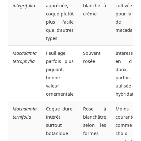
integrifolia
appréciée,
blanche à
cultivée
coque plutôt
crème
pour la noi
plus facile
de
que d’autres
macadamia
types
Macadamia
Feuillage
Souvent
Intéressant
tetraphylla
parfois plus
rosée
en clima
piquant,
doux,
bonne
parfois
valeur
utilisée e
ornementale
hybridation
Macadamia
Coque dure,
Rose à
Moins
ternifolia
intérêt
blanchâtre
courante
surtout
selon les
comme
botanique
formes
choix