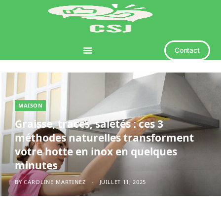
Contact
MAISON
Graisse, traces, saletés : ces 3
méthodes naturelles transforment
votre hotte en inox en quelques
minutes
BY
CAROLINE MARTINEZ
JUILLET 11, 2025