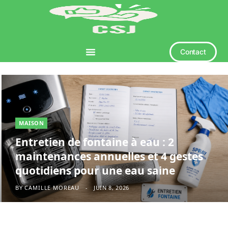
Contact
MAISON
Entretien de fontaine à eau : 2
maintenances annuelles et 4 gestes
quotidiens pour une eau saine
BY
CAMILLE MOREAU
JUIN 8, 2026