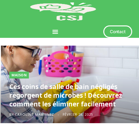
Contact
MAISON
Ces coins de salle de bain négligés
regorgent de microbes ! Découvrez
comment les éliminer facilement
BY
CAROLINE MARTINEZ
FÉVRIER 28, 2025