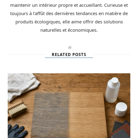
maintenir un intérieur propre et accueillant. Curieuse et
toujours à l'affût des dernières tendances en matière de
produits écologiques, elle aime offrir des solutions
naturelles et économiques.
W
e
RELATED POSTS
b
s
i
t
e