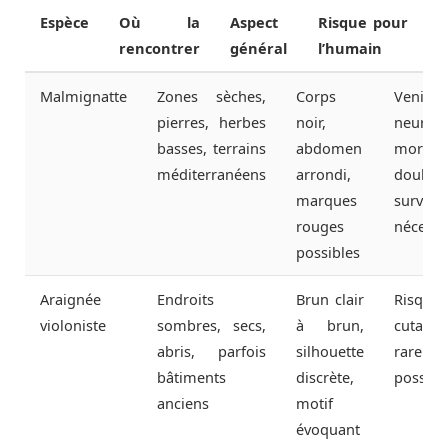
Espèce
Où la
Aspect
Risque pour
rencontrer
général
l’humain
Malmignatte
Zones sèches,
Corps
Venin
pierres, herbes
noir,
neuroto
basses, terrains
abdomen
morsur
méditerranéens
arrondi,
doulour
marques
surveill
rouges
nécessa
possibles
Araignée
Endroits
Brun clair
Risqu
violoniste
sombres, secs,
à brun,
cutané
abris, parfois
silhouette
rare
bâtiments
discrète,
possibl
anciens
motif
évoquant