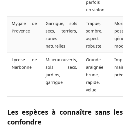
parfois
un violon
Mygale de
Garrigue, sols
Trapue,
Morsur
Provence
secs, terriers,
sombre,
possibl
zones
aspect
généra
naturelles
robuste
modéré
Lycose de
Milieux ouverts,
Grande
Impres
Narbonne
sols secs,
araignée
mais r
jardins,
brune,
préocc
garrigue
rapide,
velue
Les espèces à connaître sans les
confondre